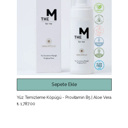
Sepete Ekle
Yüz Temizleme Köpüğü - Provitamin B5 | Aloe Vera
Ant
₺ 1,787.00
₺ 2